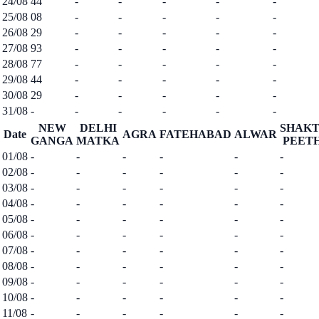
24/08
44
-
-
-
-
-
25/08
08
-
-
-
-
-
26/08
29
-
-
-
-
-
27/08
93
-
-
-
-
-
28/08
77
-
-
-
-
-
29/08
44
-
-
-
-
-
30/08
29
-
-
-
-
-
31/08
-
-
-
-
-
-
NEW
DELHI
SHAKT
Date
AGRA
FATEHABAD
ALWAR
GANGA
MATKA
PEET
01/08
-
-
-
-
-
-
02/08
-
-
-
-
-
-
03/08
-
-
-
-
-
-
04/08
-
-
-
-
-
-
05/08
-
-
-
-
-
-
06/08
-
-
-
-
-
-
07/08
-
-
-
-
-
-
08/08
-
-
-
-
-
-
09/08
-
-
-
-
-
-
10/08
-
-
-
-
-
-
11/08
-
-
-
-
-
-