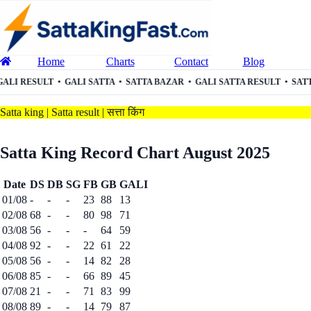
Home
Charts
Contact
Blog
LI RESULT • GALI SATTA • SATTA BAZAR • GALI SATTA RESULT • SATTA
Satta king | Satta result | सत्ता किंग
Satta King Record Chart August 2025
Date
DS
DB
SG
FB
GB
GALI
01/08
-
-
-
23
88
13
02/08
68
-
-
80
98
71
03/08
56
-
-
-
64
59
04/08
92
-
-
22
61
22
05/08
56
-
-
14
82
28
06/08
85
-
-
66
89
45
07/08
21
-
-
71
83
99
08/08
89
-
-
14
79
87