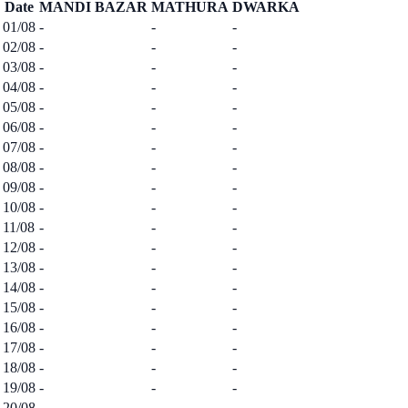
Date
MANDI BAZAR
MATHURA
DWARKA
01/08
-
-
-
02/08
-
-
-
03/08
-
-
-
04/08
-
-
-
05/08
-
-
-
06/08
-
-
-
07/08
-
-
-
08/08
-
-
-
09/08
-
-
-
10/08
-
-
-
11/08
-
-
-
12/08
-
-
-
13/08
-
-
-
14/08
-
-
-
15/08
-
-
-
16/08
-
-
-
17/08
-
-
-
18/08
-
-
-
19/08
-
-
-
20/08
-
-
-