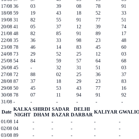
17/08
36
03
39
08
78
91
18/08
59
19
43
18
52
33
19/08
31
82
55
91
77
51
20/08
41
05
37
12
39
74
21/08
48
82
85
91
89
17
22/08
35
36
33
98
23
48
23/08
78
46
14
83
45
60
24/08
73
29
52
25
12
03
25/08
54
84
59
57
64
68
26/08
45
-
32
31
51
03
27/08
72
88
02
25
36
37
28/08
87
37
18
29
23
83
29/08
50
45
53
43
77
16
30/08
78
07
11
94
91
92
31/08
-
-
-
-
-
-
KALKA
SHIRDI
SADAR
DELHI
Date
KALIYAR
GWALI
NIGHT
DHAM
BAZAR
DARBAR
01/08
14
-
-
-
-
-
02/08
04
-
-
-
-
-
03/08
89
-
-
-
-
-