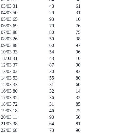
03/03
31
43
61
04/03
50
29
31
05/03
65
93
10
06/03
69
79
76
07/03
88
80
75
08/03
26
50
38
09/03
88
60
97
10/03
33
54
96
11/03
31
43
10
12/03
37
87
90
13/03
02
30
83
14/03
53
55
80
15/03
33
31
60
16/03
80
32
14
17/03
95
36
32
18/03
72
31
85
19/03
18
46
75
20/03
11
90
50
21/03
38
64
81
22/03
68
73
96