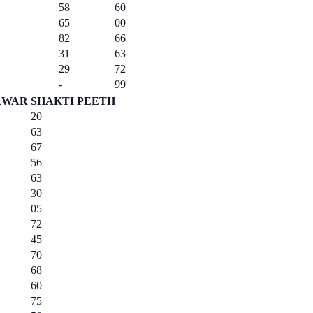
58
60
65
00
82
66
31
63
29
72
-
99
LWAR
SHAKTI PEETH
20
63
67
56
63
30
05
72
45
70
68
60
75