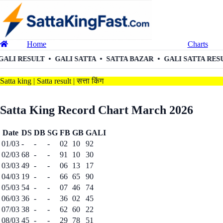
Home
Charts
ESULT • GALI SATTA • SATTA BAZAR • GALI SATTA RESULT • 
Satta king | Satta result | सत्ता किंग
Satta King Record Chart March 2026
Date
DS
DB
SG
FB
GB
GALI
01/03
-
-
-
02
10
92
02/03
68
-
-
91
10
30
03/03
49
-
-
06
13
17
04/03
19
-
-
66
65
90
05/03
54
-
-
07
46
74
06/03
36
-
-
36
02
45
07/03
38
-
-
62
60
22
08/03
45
-
-
29
78
51