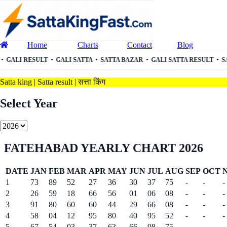
Home
Charts
Contact
Blog
 GALI RESULT • GALI SATTA • SATTA BAZAR • GALI SATTA RESULT • S
Satta king | Satta result | सत्ता किंग
Select Year
FATEHABAD
YEARLY CHART
2026
DATE
JAN
FEB
MAR
APR
MAY
JUN
JUL
AUG
SEP
OCT
1
73
89
52
27
36
30
37
75
-
-
-
2
26
59
18
66
56
01
06
08
-
-
-
3
91
80
60
60
44
29
66
08
-
-
-
4
58
04
12
95
80
40
95
52
-
-
-
5
67
54
03
37
63
66
98
75
-
-
-